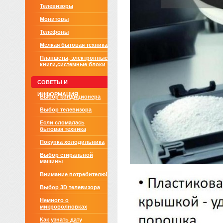
Телевизоры
Мониторы
Телефоны
Мелкая бытовая техника
Планшеты, электронные
книги,системные блоки
СОВЕТЫ И
ИНФОРМАЦИЯ
Выбор кондиционера
Выбор телевизора
Если сломалась
бытовая техника
Покупка холодильника
Выбор стиральной
машины
Внимание потребителю!
Выбор 3D телевизора
Немного о
микроволновках
Как узнать дату