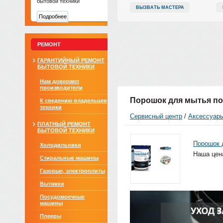
бытовой техники
ВЫЗВАТЬ МАСТЕРА
Подробнее
РЕМОНТ
ГАРАНТИЙНЫЙ РЕМОНТ
БЫТОВОЙ ТЕХНИКИ
Нам доверяют
производители
Порошок для мытья по
К сведению владельцев
техники
Сервисный центр
/
Аксессуары
ПЛАТНЫЙ РЕМОНТ
БЫТОВОЙ ТЕХНИКИ
Порошок 
Холодильники
Наша цен
Стиральные машины
Газовые, электроплиты
Вытяжки
Посудомоечные
машины
Плееры