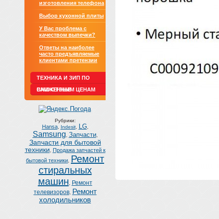
изготовления телефона
Выбор кухонной плиты
У Вас проблема с
качеством выпечки?
Ответы на наиболее
часто предъявляемые
клиентами претензии
ТЕХНИКА И ЗИП ПО
СНИЖЕННЫМ ЦЕНАМ
ВАШ ОТЗЫВ
Рубрики:
LG
Hansa
,
Indesit
,
,
Samsung
Запчасти
,
,
Запчасти для бытовой
техники
Продажа запчастей к
,
Ремонт
бытовой техники
,
стиральных
машин
Ремонт
,
Ремонт
телевизоров
,
холодильников