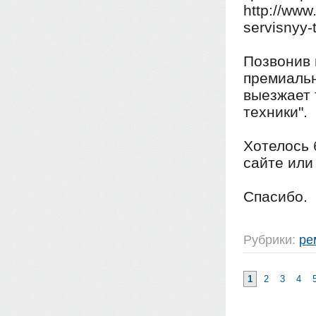
http://www
servisnyy-t
Позвонив 
премиальн
выезжает 
техники".
Хотелось 
сайте или
Спасибо.
Рубрики:
ре
1
2
3
4