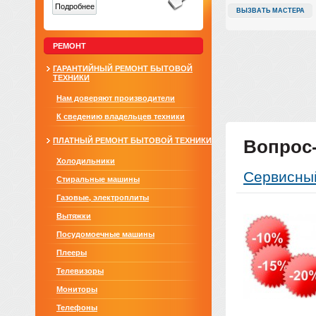
Подробнее
ВЫЗВАТЬ МАСТЕРА
РЕМОНТ
ГАРАНТИЙНЫЙ РЕМОНТ БЫТОВОЙ
ТЕХНИКИ
Нам доверяют производители
К сведению владельцев техники
ПЛАТНЫЙ РЕМОНТ БЫТОВОЙ ТЕХНИКИ
Вопрос
Холодильники
Сервисны
Стиральные машины
Газовые, электроплиты
Вытяжки
Посудомоечные машины
Плееры
Телевизоры
Мониторы
Телефоны