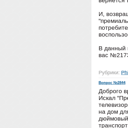
вернётся 
И, возвра
"премиаль
потребите
воспользо
В данный 
вас №2173
Рубрики:
Phi
Вопрос №2844
Доброго в
Искал "Пр
телевизор
на дом дл
дюймовый 
транспорт