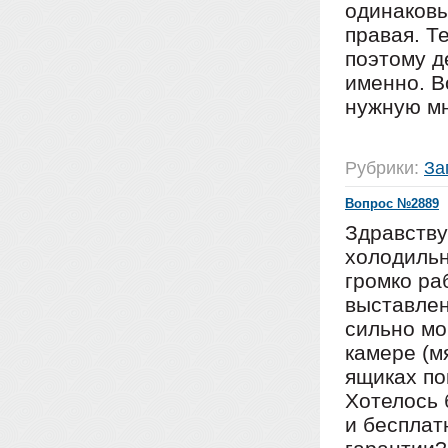
одинаковы
правая. Т
поэтому д
именно. В
нужную м
Рубрики:
За
Вопрос №2889
Здравству
холодильн
громко ра
выставлен
сильно мо
камере (м
ящиках по
Хотелось 
и бесплат