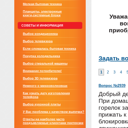
Мелкая бытовая техника
Планшеты, электронные
Уважа
книги,системные блоки
во
СОВЕТЫ И ИНФОРМАЦИЯ
приоб
Выбор кондиционера
Выбор телевизора
Если сломалась бытовая техника
Покупка холодильника
Задать в
Выбор стиральной машины
Внимание потребителю!
1
2
3
4
Выбор 3D телевизора
Вопрос №2939
Немного о микроволновках
Добрый д
Как узнать дату изготовления
телефона
При домаш
Выбор кухонной плиты
горелок з
У Вас проблема с качеством выпечки?
прижать к
Ответы на наиболее часто
блокировк
предъявляемые клиентами претензии