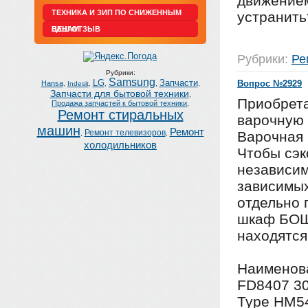
движением
ТЕХНИКА И ЗИП ПО СНИЖЕННЫМ
устранить
ЦЕНАМ
ВАШ ОТЗЫВ
Рубрики:
Ре
Рубрики:
Samsung
LG
Запчасти
Вопрос №2929
Hansa
,
Indesit
,
,
,
,
Запчасти для бытовой техники
,
Приобрета
Продажа запчастей к бытовой техники
,
Ремонт стиральных
варочную 
машин
Ремонт
Ремонт телевизоров
Варочная 
,
,
холодильников
Чтобы сэк
независим
зависимы
отдельно 
шкаф БОШ 
находятся
Наименова
FD8407 3
Type HM5