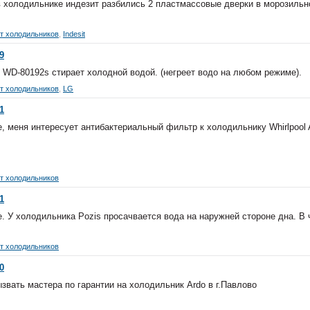
 холодильнике индезит разбились 2 пластмассовые дверки в морозильн
т холодильников
,
Indesit
9
WD-80192s стирает холодной водой. (негреет водо на любом режиме).
т холодильников
,
LG
1
, меня интересует антибактериальный фильтр к холодильнику Whirlpool 
т холодильников
1
. У холодильника Pozis просачвается вода на наружней стороне дна. В
т холодильников
0
звать мастера по гарантии на холодильник Ardo в г.Павлово