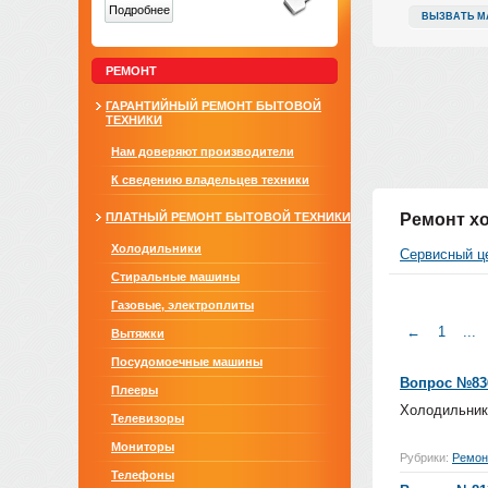
Подробнее
ВЫЗВАТЬ М
РЕМОНТ
ГАРАНТИЙНЫЙ РЕМОНТ БЫТОВОЙ
ТЕХНИКИ
Нам доверяют производители
К сведению владельцев техники
ПЛАТНЫЙ РЕМОНТ БЫТОВОЙ ТЕХНИКИ
Ремонт х
Холодильники
Сервисный ц
Стиральные машины
Газовые, электроплиты
←
1
...
Вытяжки
Посудомоечные машины
Вопрос №83
Плееры
Холодильник
Телевизоры
Мониторы
Рубрики:
Ремон
Телефоны