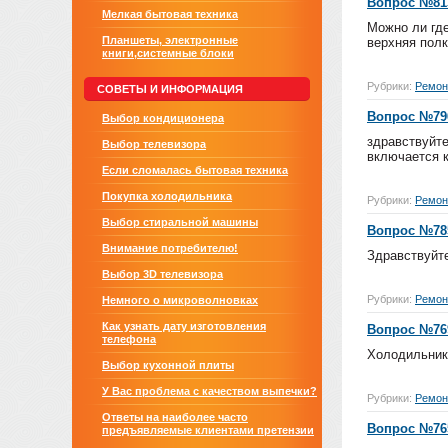
Вопрос №81
Мелкая бытовая техника
Можно ли гд
Планшеты, электронные
верхняя пол
книги,системные блоки
Рубрики:
Ремон
СОВЕТЫ И ИНФОРМАЦИЯ
Вопрос №79
Выбор кондиционера
здравствуйте
Выбор телевизора
включается к
Если сломалась бытовая техника
Покупка холодильника
Рубрики:
Ремон
Выбор стиральной машины
Вопрос №78
Внимание потребителю!
Здравствуйте
Выбор 3D телевизора
Рубрики:
Ремон
Немного о микроволновках
Как узнать дату изготовления
Вопрос №76
телефона
Холодильник
Выбор кухонной плиты
У Вас проблема с качеством выпечки?
Рубрики:
Ремон
Ответы на наиболее часто
Вопрос №76
предъявляемые клиентами претензии