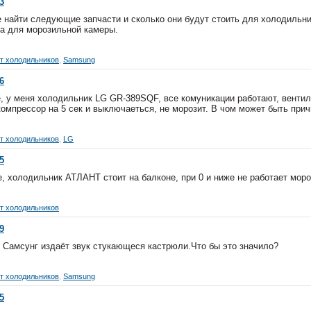
3
е найти следующие запчасти и сколько они будут стоить для холодильн
ка для морозильной камеры.
т холодильников
,
Samsung
6
, у меня холодильник LG GR-389SQF, все комуникации работают, вентил
омпрессор на 5 сек и выключаеться, не морозит. В чом может быть прич
т холодильников
,
LG
5
, холодильник АТЛАНТ стоит на балконе, при 0 и ниже не работает мор
т холодильников
9
 Самсунг издаёт звук стукающеся кастрюли.Что бы это значило?
т холодильников
,
Samsung
5