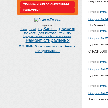
подскажите в
ТЕХНИКА И ЗИП ПО СНИЖЕННЫМ
ЦЕНАМ
ВАШ ОТЗЫВ
Рубрики:
Ремон
Вопрос №74
Проблема LG 
Рубрики:
Samsung
LG
Запчасти
Hansa
,
Indesit
,
,
,
,
Рубрики:
Ремон
Запчасти для бытовой техники
,
Продажа запчастей к бытовой техники
,
Вопрос №72
Ремонт стиральных
Здравствуйте
машин
Ремонт
Ремонт телевизоров
,
,
холодильников
СПАСИБО!!!
Рубрики:
Ремон
Вопрос №62
Здравствуйте
Рубрики:
Ремон
Вопрос №62
Как можно вы