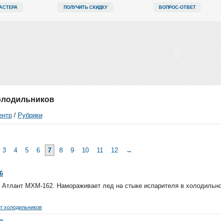
АСТЕРА
ПОЛУЧИТЬ СКИДКУ
ВОПРОС-ОТВЕТ
олодильников
ентр
/
Рубрики
3
4
5
6
7
8
9
10
11
12
→
6
 Атлант МХМ-162. Намораживает лед на стыке испарителя в холодильно
т холодильников