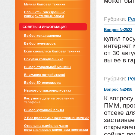
может быт
Мелкая бытовая техника
Планшеты, электронные
книги,системные блоки
Рубрики:
Ре
СОВЕТЫ И ИНФОРМАЦИЯ
Вопрос №2522
Выбор кондиционера
купил по
Выбор телевизора
интернет 
Если сломалась бытовая техника
от 30 авг
вы ее в г
Покупка холодильника
Выбор стиральной машины
Внимание потребителю!
Рубрики:
Ре
Выбор 3D телевизора
Вопрос №2498
Немного о микроволновках
К вопросу
Как узнать дату изготовления
телефона
ПММ, прос
Выбор кухонной плиты
отсеке для
У Вас проблема с качеством выпечки?
застаивае
открываеш
Ответы на наиболее часто
предъявляемые клиентами претензии
сейчас по