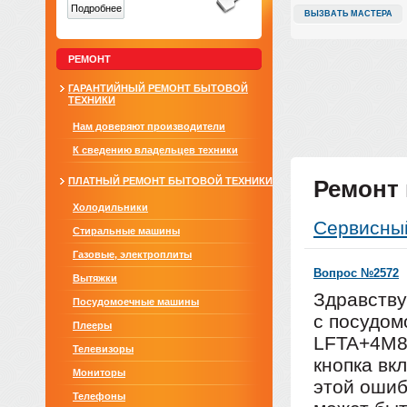
Подробнее
ВЫЗВАТЬ МАСТЕРА
РЕМОНТ
ГАРАНТИЙНЫЙ РЕМОНТ БЫТОВОЙ
ТЕХНИКИ
Нам доверяют производители
К сведению владельцев техники
ПЛАТНЫЙ РЕМОНТ БЫТОВОЙ ТЕХНИКИ
Ремонт
Холодильники
Сервисны
Стиральные машины
Газовые, электроплиты
Вопрос №2572
Вытяжки
Здравству
Посудомоечные машины
с посудо
Плееры
LFTA+4M87
Телевизоры
кнопка вк
Мониторы
этой ошиб
Телефоны