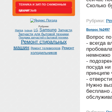
Сколько б
ТЕХНИКА И ЗИП ПО СНИЖЕННЫМ
ЦЕНАМ
ВАШ ОТЗЫВ
Рубрики:
Ре
Рубрики:
Samsung
Вопрос №2497
LG
Запчасти
Hansa
,
Indesit
,
,
,
,
Запчасти для бытовой техники
,
Вопрос п
Продажа запчастей к бытовой техники
,
Ремонт стиральных
- всегда в
машин
Ремонт
пробовала
Ремонт телевизоров
,
,
холодильников
немножко 
- подозрен
посуда ни
принципе 
- отверст
Нужно выз
бесплано 
обслужив