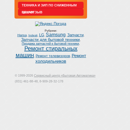
ТЕХНИКА И ЗИП ПО СНИЖЕННЫМ
ЦЕНАМ
ВАШ ОТЗЫВ
Рубрики:
Samsung
LG
Запчасти
Hansa
,
Indesit
,
,
,
,
Запчасти для бытовой техники
,
Продажа запчастей к бытовой техники
,
Ремонт стиральных
машин
Ремонт
Ремонт телевизоров
,
,
холодильников
© 1999-2026
Сервисный центр «Бытовая Автоматика»
(831) 461-88-48, 8-909-28-32-178