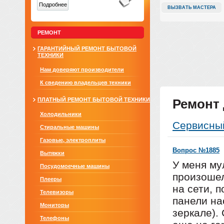
Подробнее
ВЫЗВАТЬ МАСТЕРА
РЕМОНТ
ГАРАНТИЙНЫЙ РЕМОНТ БЫТОВОЙ
ТЕХНИКИ
Нам доверяют производители
К сведению владельцев техники
ПЛАТНЫЙ РЕМОНТ БЫТОВОЙ ТЕХНИКИ
Ремонт
Холодильники
Сервисны
Стиральные машины
Газовые, электроплиты
Вопрос №1885
Вытяжки
У меня му
Посудомоечные машины
произошел
Плееры
на сети, 
Телевизоры
панели на
Мониторы
зеркале).
Телефоны