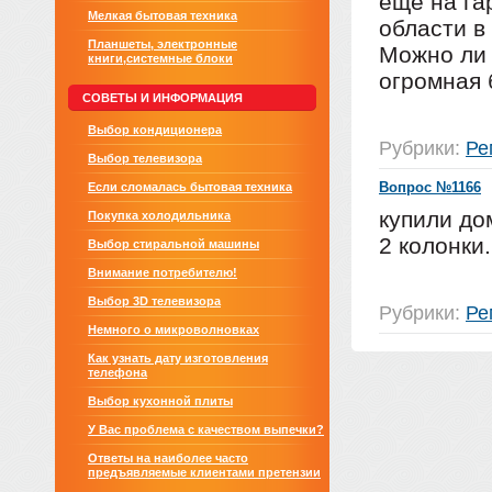
еще на гар
Мелкая бытовая техника
области в
Планшеты, электронные
Можно ли 
книги,системные блоки
огромная 
СОВЕТЫ И ИНФОРМАЦИЯ
Выбор кондиционера
Рубрики:
Ре
Выбор телевизора
Вопрос №1166
Если сломалась бытовая техника
купили до
Покупка холодильника
2 колонки
Выбор стиральной машины
Внимание потребителю!
Выбор 3D телевизора
Рубрики:
Ре
Немного о микроволновках
Как узнать дату изготовления
телефона
Выбор кухонной плиты
У Вас проблема с качеством выпечки?
Ответы на наиболее часто
предъявляемые клиентами претензии