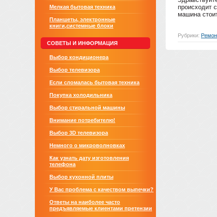
происходит с
Мелкая бытовая техника
машина стоит
Планшеты, электронные
книги,системные блоки
Рубрики:
Ремон
СОВЕТЫ И ИНФОРМАЦИЯ
Выбор кондиционера
Выбор телевизора
Если сломалась бытовая техника
Покупка холодильника
Выбор стиральной машины
Внимание потребителю!
Выбор 3D телевизора
Немного о микроволновках
Как узнать дату изготовления
телефона
Выбор кухонной плиты
У Вас проблема с качеством выпечки?
Ответы на наиболее часто
предъявляемые клиентами претензии