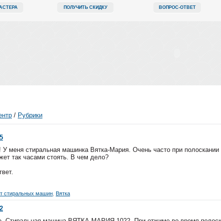
АСТЕРА
ПОЛУЧИТЬ СКИДКУ
ВОПРОС-ОТВЕТ
ентр
/
Рубрики
5
 У меня стиральная машинка Вятка-Мария. Очень часто при полоскании 
жет так часами стоять. В чем дело?
твет.
т стиральных машин
,
Вятка
2
е. Стиральная машина ВЯТКА-МАРИЯ 1022. При отжиме во время полоска