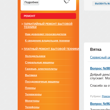
Подробнее
ВЫЗВАТЬ М
РЕМОНТ
ГАРАНТИЙНЫЙ РЕМОНТ БЫТОВОЙ
ТЕХНИКИ
Нам доверяют производители
К сведению владельцев техники
ПЛАТНЫЙ РЕМОНТ БЫТОВОЙ ТЕХНИКИ
Вятка
Холодильники
Сервисный ц
Стиральные машины
Вопрос №98
Газовые, электроплиты
Добрый день!
Вытяжки
спускает. Мо
Посудомоечные машины
Спасибо за о
Плееры
Телевизоры
Рубрики:
Ремон
Мониторы
Вопрос №96
Телефоны
Здравствуйт