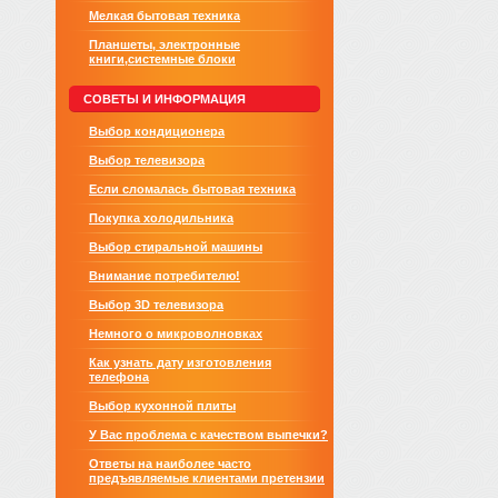
Мелкая бытовая техника
Планшеты, электронные
книги,системные блоки
СОВЕТЫ И ИНФОРМАЦИЯ
Выбор кондиционера
Выбор телевизора
Если сломалась бытовая техника
Покупка холодильника
Выбор стиральной машины
Внимание потребителю!
Выбор 3D телевизора
Немного о микроволновках
Как узнать дату изготовления
телефона
Выбор кухонной плиты
У Вас проблема с качеством выпечки?
Ответы на наиболее часто
предъявляемые клиентами претензии