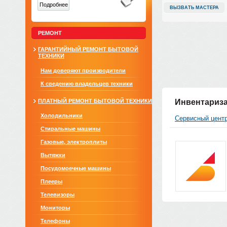
Подробнее
ВЫЗВАТЬ МАСТЕРА
РЕМОНТ
ГАРАНТИЙНЫЙ РЕМОНТ БЫТОВОЙ
ТЕХНИКИ
Нам доверяют производители
К сведению владельцев техники
ПЛАТНЫЙ РЕМОНТ БЫТОВОЙ ТЕХНИКИ
Инвентаризац
Холодильники
Сервисный цент
Стиральные машины
Газовые, электроплиты
Вытяжки
Посудомоечные машины
Плееры
Телевизоры
Мониторы
Телефоны