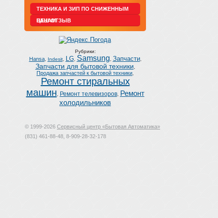
ТЕХНИКА И ЗИП ПО СНИЖЕННЫМ
ЦЕНАМ
ВАШ ОТЗЫВ
Рубрики:
Samsung
LG
Запчасти
Hansa
,
Indesit
,
,
,
,
Запчасти для бытовой техники
,
Продажа запчастей к бытовой техники
,
Ремонт стиральных
машин
Ремонт
Ремонт телевизоров
,
,
холодильников
© 1999-2026
Сервисный центр «Бытовая Автоматика»
(831) 461-88-48, 8-909-28-32-178