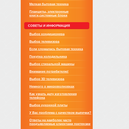
Мелкая бытовая техника
Планшеты, электронные
книги,системные блоки
СОВЕТЫ И ИНФОРМАЦИЯ
Выбор кондиционера
Выбор телевизора
Если сломалась бытовая техника
Покупка холодильника
Выбор стиральной машины
Внимание потребителю!
Выбор 3D телевизора
Немного о микроволновках
Как узнать дату изготовления
телефона
Выбор кухонной плиты
У Вас проблема с качеством выпечки?
Ответы на наиболее часто
предъявляемые клиентами претензии