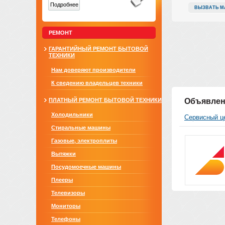
Подробнее
ВЫЗВАТЬ М
РЕМОНТ
ГАРАНТИЙНЫЙ РЕМОНТ БЫТОВОЙ
ТЕХНИКИ
Нам доверяют производители
К сведению владельцев техники
ПЛАТНЫЙ РЕМОНТ БЫТОВОЙ ТЕХНИКИ
Объявлен
Холодильники
Сервисный ц
Стиральные машины
Газовые, электроплиты
Вытяжки
Посудомоечные машины
Плееры
Телевизоры
Мониторы
Телефоны