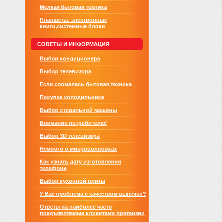
Мелкая бытовая техника
Планшеты, электронные
книги,системные блоки
СОВЕТЫ И ИНФОРМАЦИЯ
Выбор кондиционера
Выбор телевизора
Если сломалась бытовая техника
Покупка холодильника
Выбор стиральной машины
Внимание потребителю!
Выбор 3D телевизора
Немного о микроволновках
Как узнать дату изготовления
телефона
Выбор кухонной плиты
У Вас проблема с качеством выпечки?
Ответы на наиболее часто
предъявляемые клиентами претензии