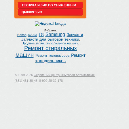
ТЕХНИКА И ЗИП ПО СНИЖЕННЫМ
ЦЕНАМ
ВАШ ОТЗЫВ
Рубрики:
Samsung
LG
Запчасти
Hansa
,
Indesit
,
,
,
,
Запчасти для бытовой техники
,
Продажа запчастей к бытовой техники
,
Ремонт стиральных
машин
Ремонт
Ремонт телевизоров
,
,
холодильников
© 1999-2026
Сервисный центр «Бытовая Автоматика»
(831) 461-88-48, 8-909-28-32-178