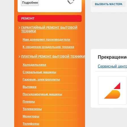
Подробнее
ВЫЗВАТЬ МАСТЕРА
РЕМОНТ
ГАРАНТИЙНЫЙ РЕМОНТ БЫТОВОЙ
ТЕХНИКИ
Нам доверяют производители
К сведению владельцев техники
ПЛАТНЫЙ РЕМОНТ БЫТОВОЙ ТЕХНИКИ
Прекращение
Холодильники
Сервисный цент
Стиральные машины
Газовые, электроплиты
Вытяжки
Посудомоечные машины
Плееры
Телевизоры
Мониторы
Телефоны