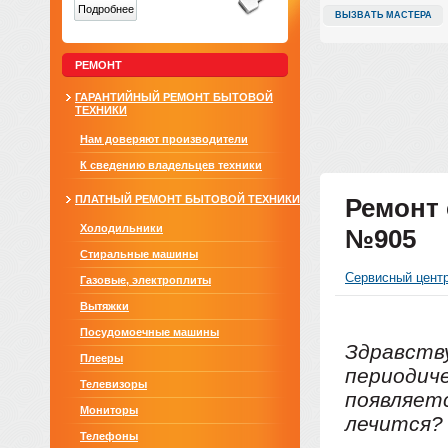
Подробнее
ВЫЗВАТЬ МАСТЕРА
РЕМОНТ
ГАРАНТИЙНЫЙ РЕМОНТ БЫТОВОЙ
ТЕХНИКИ
Нам доверяют производители
К сведению владельцев техники
ПЛАТНЫЙ РЕМОНТ БЫТОВОЙ ТЕХНИКИ
Ремонт 
Холодильники
№905
Стиральные машины
Сервисный цент
Газовые, электроплиты
Вытяжки
Посудомоечные машины
Здравству
Плееры
периодиче
Телевизоры
появляетс
Мониторы
лечится? 
Телефоны