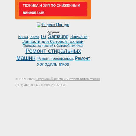
ТЕХНИКА И ЗИП ПО СНИЖЕННЫМ
ЦЕНАМ
ВАШ ОТЗЫВ
Рубрики:
Samsung
LG
Запчасти
Hansa
,
Indesit
,
,
,
,
Запчасти для бытовой техники
,
Продажа запчастей к бытовой техники
,
Ремонт стиральных
машин
Ремонт
Ремонт телевизоров
,
,
холодильников
© 1999-2026
Сервисный центр «Бытовая Автоматика»
(831) 461-88-48, 8-909-28-32-178