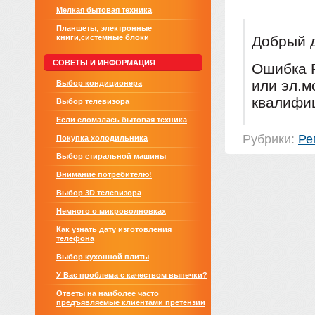
Мелкая бытовая техника
Планшеты, электронные
книги,системные блоки
Добрый 
СОВЕТЫ И ИНФОРМАЦИЯ
Ошибка F
или эл.м
Выбор кондиционера
квалифи
Выбор телевизора
Если сломалась бытовая техника
Рубрики:
Ре
Покупка холодильника
Выбор стиральной машины
Внимание потребителю!
Выбор 3D телевизора
Немного о микроволновках
Как узнать дату изготовления
телефона
Выбор кухонной плиты
У Вас проблема с качеством выпечки?
Ответы на наиболее часто
предъявляемые клиентами претензии