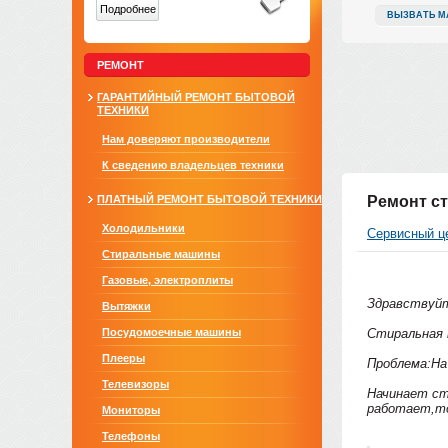
Подробнее
ВЫЗВАТЬ М
РЕМОНТ
ГАРАНТИЙНЫЙ РЕМОНТ БЫТОВОЙ
ТЕХНИКИ
Нам доверяют производители
К сведению владельцев техники
ПЛАТНЫЙ РЕМОНТ БЫТОВОЙ ТЕХНИКИ
Ремонт ст
Холодильники
Сервисный ц
Стиральные машины
Газовые, электроплиты
Здравствуй
Вытяжки
Посудомоечные машины
Стиральная 
Плееры
Проблема:На
Телевизоры
Начинает ст
работает,то
Мониторы
Телефоны