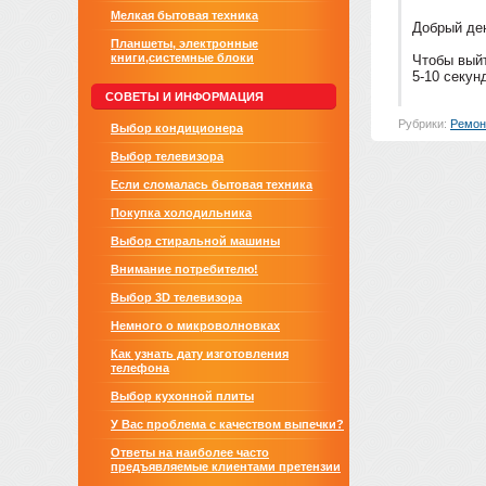
Мелкая бытовая техника
Добрый де
Планшеты, электронные
книги,системные блоки
Чтобы выйт
5-10 секун
СОВЕТЫ И ИНФОРМАЦИЯ
Рубрики:
Ремон
Выбор кондиционера
Выбор телевизора
Если сломалась бытовая техника
Покупка холодильника
Выбор стиральной машины
Внимание потребителю!
Выбор 3D телевизора
Немного о микроволновках
Как узнать дату изготовления
телефона
Выбор кухонной плиты
У Вас проблема с качеством выпечки?
Ответы на наиболее часто
предъявляемые клиентами претензии