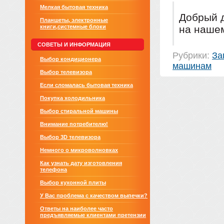
Мелкая бытовая техника
Добрый д
Планшеты, электронные
книги,системные блоки
на нашем
СОВЕТЫ И ИНФОРМАЦИЯ
Рубрики:
За
Выбор кондиционера
машинам
Выбор телевизора
Если сломалась бытовая техника
Покупка холодильника
Выбор стиральной машины
Внимание потребителю!
Выбор 3D телевизора
Немного о микроволновках
Как узнать дату изготовления
телефона
Выбор кухонной плиты
У Вас проблема с качеством выпечки?
Ответы на наиболее часто
предъявляемые клиентами претензии