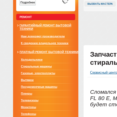
Подробнее
ВЫЗВАТЬ МАСТЕРА
РЕМОНТ
ГАРАНТИЙНЫЙ РЕМОНТ БЫТОВОЙ
ТЕХНИКИ
Нам доверяют производители
К сведению владельцев техники
ПЛАТНЫЙ РЕМОНТ БЫТОВОЙ ТЕХНИКИ
Запчаст
Холодильники
стирал
Стиральные машины
Сервисный цент
Газовые, электроплиты
Вытяжки
Посудомоечные машины
Сломался
Плееры
FL 80 E, 
Телевизоры
будет ст
Мониторы
Телефоны