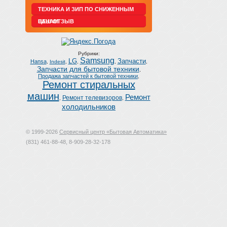
ТЕХНИКА И ЗИП ПО СНИЖЕННЫМ
ЦЕНАМ
ВАШ ОТЗЫВ
Рубрики:
Samsung
LG
Запчасти
Hansa
,
Indesit
,
,
,
,
Запчасти для бытовой техники
,
Продажа запчастей к бытовой техники
,
Ремонт стиральных
машин
Ремонт
Ремонт телевизоров
,
,
холодильников
© 1999-2026
Сервисный центр «Бытовая Автоматика»
(831) 461-88-48, 8-909-28-32-178