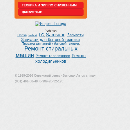
ТЕХНИКА И ЗИП ПО СНИЖЕННЫМ
ЦЕНАМ
ВАШ ОТЗЫВ
Рубрики:
Samsung
LG
Запчасти
Hansa
,
Indesit
,
,
,
,
Запчасти для бытовой техники
,
Продажа запчастей к бытовой техники
,
Ремонт стиральных
машин
Ремонт
Ремонт телевизоров
,
,
холодильников
© 1999-2026
Сервисный центр «Бытовая Автоматика»
(831) 461-88-48, 8-909-28-32-178