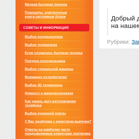
Мелкая бытовая техника
Планшеты, электронные
книги,системные блоки
Добрый д
на нашем
СОВЕТЫ И ИНФОРМАЦИЯ
Выбор кондиционера
Рубрики:
За
Выбор телевизора
Если сломалась бытовая техника
Покупка холодильника
Выбор стиральной машины
Внимание потребителю!
Выбор 3D телевизора
Немного о микроволновках
Как узнать дату изготовления
телефона
Выбор кухонной плиты
У Вас проблема с качеством выпечки?
Ответы на наиболее часто
предъявляемые клиентами претензии