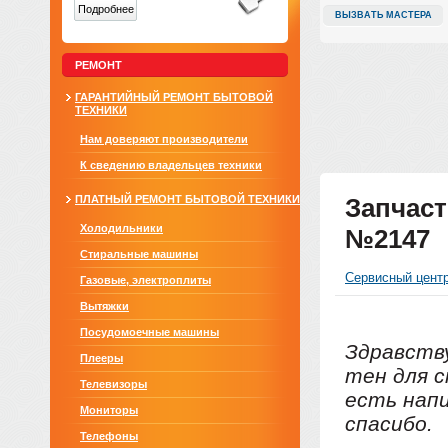
Подробнее
ВЫЗВАТЬ МАСТЕРА
РЕМОНТ
ГАРАНТИЙНЫЙ РЕМОНТ БЫТОВОЙ
ТЕХНИКИ
Нам доверяют производители
К сведению владельцев техники
ПЛАТНЫЙ РЕМОНТ БЫТОВОЙ ТЕХНИКИ
Запчаст
Холодильники
№2147
Стиральные машины
Сервисный цент
Газовые, электроплиты
Вытяжки
Посудомоечные машины
Здравству
Плееры
тен для 
Телевизоры
есть нап
Мониторы
спасибо.
Телефоны