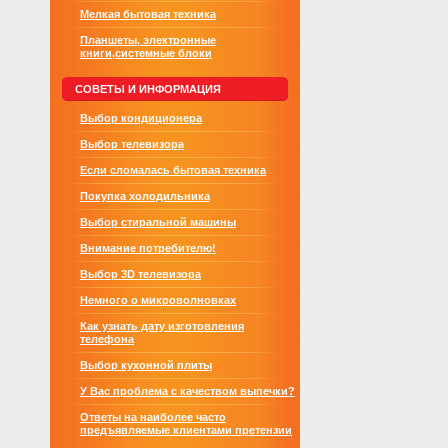
Мелкая бытовая техника
Планшеты, электронные
книги,системные блоки
СОВЕТЫ И ИНФОРМАЦИЯ
Выбор кондиционера
Выбор телевизора
Если сломалась бытовая техника
Покупка холодильника
Выбор стиральной машины
Внимание потребителю!
Выбор 3D телевизора
Немного о микроволновках
Как узнать дату изготовления
телефона
Выбор кухонной плиты
У Вас проблема с качеством выпечки?
Ответы на наиболее часто
предъявляемые клиентами претензии