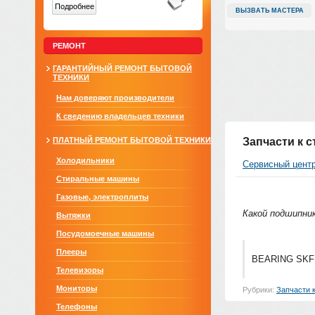
Подробнее
ВЫЗВАТЬ МАСТЕРА
РЕМОНТ
ГАРАНТИЙНЫЙ РЕМОНТ БЫТОВОЙ
ТЕХНИКИ
Нам доверяют производители
К сведению владельцев техники
ПЛАТНЫЙ РЕМОНТ БЫТОВОЙ ТЕХНИКИ
Запчасти к 
Холодильники
Сервисный цент
Стиральные машины
Газовые, электроплиты
Какой подшипни
Вытяжки
Посудомоечные машины
Плееры
BEARING SKF 
Телевизоры
Мониторы
Рубрики:
Запчасти 
Телефоны