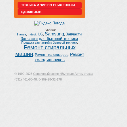
ТЕХНИКА И ЗИП ПО СНИЖЕННЫМ
ЦЕНАМ
ВАШ ОТЗЫВ
Рубрики:
Samsung
LG
Запчасти
Hansa
,
Indesit
,
,
,
,
Запчасти для бытовой техники
,
Продажа запчастей к бытовой техники
,
Ремонт стиральных
машин
Ремонт
Ремонт телевизоров
,
,
холодильников
© 1999-2026
Сервисный центр «Бытовая Автоматика»
(831) 461-88-48, 8-909-28-32-178