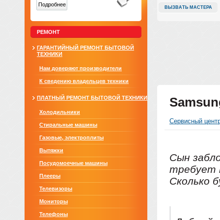
Подробнее
ВЫЗВАТЬ МАСТЕРА
РЕМОНТ
ГАРАНТИЙНЫЙ РЕМОНТ БЫТОВОЙ
ТЕХНИКИ
Нам доверяют производители
К сведению владельцев техники
ПЛАТНЫЙ РЕМОНТ БЫТОВОЙ ТЕХНИКИ
Samsun
Холодильники
Сервисный цент
Стиральные машины
Газовые, электроплиты
Вытяжки
Сын забл
Посудомоечные машины
требует 
Плееры
Сколько 
Телевизоры
Мониторы
Телефоны