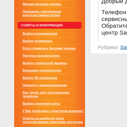
Добрый 
Мелкая бытовая техника
Телефон
Планшеты, электронные
книги,системные блоки
сервисны
Обратите
СОВЕТЫ И ИНФОРМАЦИЯ
центр Sa
Выбор кондиционера
Выбор телевизора
Рубрики:
Sa
Если сломалась бытовая техника
Покупка холодильника
Выбор стиральной машины
Внимание потребителю!
Выбор 3D телевизора
Немного о микроволновках
Как узнать дату изготовления
телефона
Выбор кухонной плиты
У Вас проблема с качеством выпечки?
Ответы на наиболее часто
предъявляемые клиентами претензии