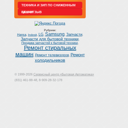
ТЕХНИКА И ЗИП ПО СНИЖЕННЫМ
ЦЕНАМ
ВАШ ОТЗЫВ
Рубрики:
Samsung
LG
Запчасти
Hansa
,
Indesit
,
,
,
,
Запчасти для бытовой техники
,
Продажа запчастей к бытовой техники
,
Ремонт стиральных
машин
Ремонт
Ремонт телевизоров
,
,
холодильников
© 1999-2026
Сервисный центр «Бытовая Автоматика»
(831) 461-88-48, 8-909-28-32-178