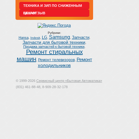
ТЕХНИКА И ЗИП ПО СНИЖЕННЫМ
ЦЕНАМ
ВАШ ОТЗЫВ
Рубрики:
Samsung
LG
Запчасти
Hansa
,
Indesit
,
,
,
,
Запчасти для бытовой техники
,
Продажа запчастей к бытовой техники
,
Ремонт стиральных
машин
Ремонт
Ремонт телевизоров
,
,
холодильников
© 1999-2026
Сервисный центр «Бытовая Автоматика»
(831) 461-88-48, 8-909-28-32-178