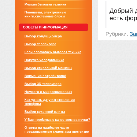
Мелкая бытовая техника
Добрый д
Планшеты, электронные
книги,системные блоки
есть фор
СОВЕТЫ И ИНФОРМАЦИЯ
Рубрики:
За
Выбор кондиционера
Выбор телевизора
Если сломалась бытовая техника
Покупка холодильника
Выбор стиральной машины
Внимание потребителю!
Выбор 3D телевизора
Немного о микроволновках
Как узнать дату изготовления
телефона
Выбор кухонной плиты
У Вас проблема с качеством выпечки?
Ответы на наиболее часто
предъявляемые клиентами претензии