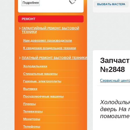
Подробнее
ВЫЗВАТЬ МАСТЕРА
РЕМОНТ
ГАРАНТИЙНЫЙ РЕМОНТ БЫТОВОЙ
ТЕХНИКИ
Нам доверяют производители
К сведению владельцев техники
ПЛАТНЫЙ РЕМОНТ БЫТОВОЙ ТЕХНИКИ
Запчаст
Холодильники
№2848
Стиральные машины
Сервисный цент
Газовые, электроплиты
Вытяжки
Посудомоечные машины
Холодиль
Плееры
дверь На
Телевизоры
помогите
Мониторы
Телефоны