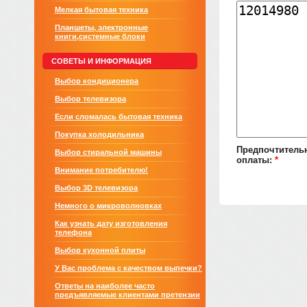
Мелкая бытовая техника
Планшеты, электронные
книги,системные блоки
СОВЕТЫ И ИНФОРМАЦИЯ
Выбор кондиционера
Выбор телевизора
Если сломалась бытовая техника
Покупка холодильника
Предпочтитель
Выбор стиральной машины
оплаты:
*
Внимание потребителю!
Выбор 3D телевизора
Немного о микроволновках
Как узнать дату изготовления
телефона
Выбор кухонной плиты
У Вас проблема с качеством выпечки?
Ответы на наиболее часто
предъявляемые клиентами претензии