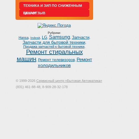
ТЕХНИКА И ЗИП ПО СНИЖЕННЫМ
ЦЕНАМ
ВАШ ОТЗЫВ
Рубрики:
Samsung
LG
Запчасти
Hansa
,
Indesit
,
,
,
,
Запчасти для бытовой техники
,
Продажа запчастей к бытовой техники
,
Ремонт стиральных
машин
Ремонт
Ремонт телевизоров
,
,
холодильников
© 1999-2026
Сервисный центр «Бытовая Автоматика»
(831) 461-88-48, 8-909-28-32-178