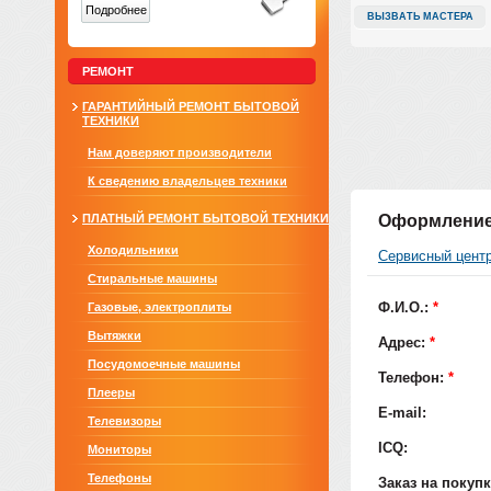
Подробнее
ВЫЗВАТЬ МАСТЕРА
РЕМОНТ
ГАРАНТИЙНЫЙ РЕМОНТ БЫТОВОЙ
ТЕХНИКИ
Нам доверяют производители
К сведению владельцев техники
ПЛАТНЫЙ РЕМОНТ БЫТОВОЙ ТЕХНИКИ
Оформление
Холодильники
Сервисный цент
Стиральные машины
Ф.И.О.:
*
Газовые, электроплиты
Вытяжки
Адрес:
*
Посудомоечные машины
Телефон:
*
Плееры
E-mail:
Телевизоры
ICQ:
Мониторы
Телефоны
Заказ на покуп