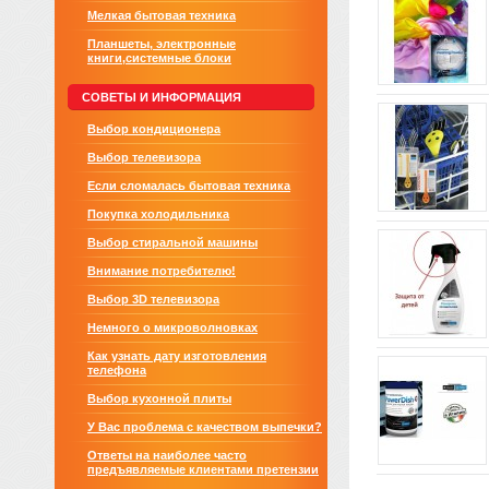
Мелкая бытовая техника
Планшеты, электронные
книги,системные блоки
СОВЕТЫ И ИНФОРМАЦИЯ
Выбор кондиционера
Выбор телевизора
Если сломалась бытовая техника
Покупка холодильника
Выбор стиральной машины
Внимание потребителю!
Выбор 3D телевизора
Немного о микроволновках
Как узнать дату изготовления
телефона
Выбор кухонной плиты
У Вас проблема с качеством выпечки?
Ответы на наиболее часто
предъявляемые клиентами претензии