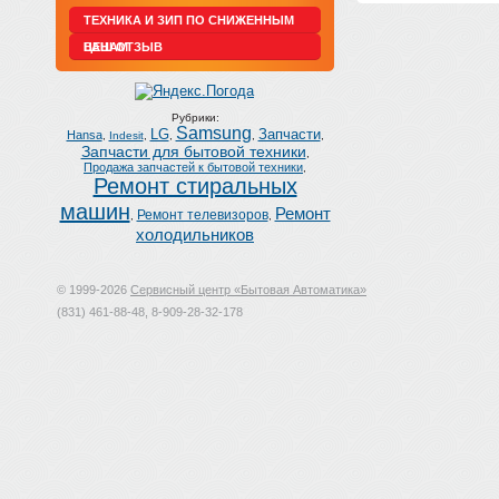
ТЕХНИКА И ЗИП ПО СНИЖЕННЫМ
ЦЕНАМ
ВАШ ОТЗЫВ
Рубрики:
Samsung
LG
Запчасти
Hansa
,
Indesit
,
,
,
,
Запчасти для бытовой техники
,
Продажа запчастей к бытовой техники
,
Ремонт стиральных
машин
Ремонт
Ремонт телевизоров
,
,
холодильников
© 1999-2026
Сервисный центр «Бытовая Автоматика»
(831) 461-88-48, 8-909-28-32-178