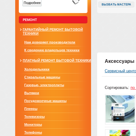
Подробнее
ВЫЗВАТЬ МАСТЕРА
РЕМОНТ
ГАРАНТИЙНЫЙ РЕМОНТ БЫТОВОЙ
ТЕХНИКИ
Нам доверяют производители
К сведению владельцев техники
ПЛАТНЫЙ РЕМОНТ БЫТОВОЙ ТЕХНИКИ
Аксессуары 
Холодильники
Сервисный цент
Стиральные машины
Газовые, электроплиты
Сортировать:
по
Вытяжки
Посудомоечные машины
Плееры
Телевизоры
Мониторы
Телефоны